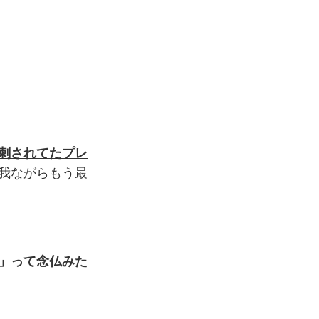
刺されてたプレ
我ながらもう最
」って念仏みた