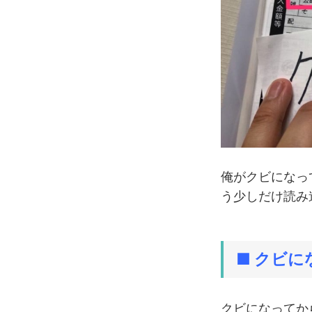
俺がクビになっ
う少しだけ読み
■ クビ
クビになってか