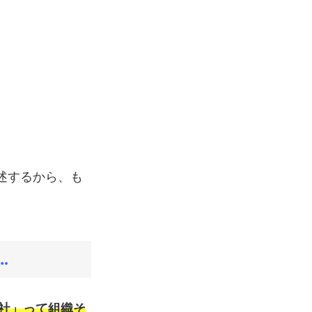
述するから、も
…
社」って組織そ