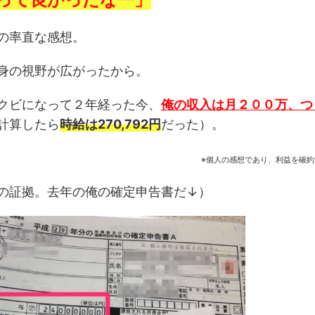
の率直な感想。
身の視野が広がったから。
クビになって２年経った今、
俺の収入は月２００万、つ
計算したら
時給は270,792円
だった）。
※個人の感想であり、利益を確
の証拠。去年の俺の確定申告書だ↓）