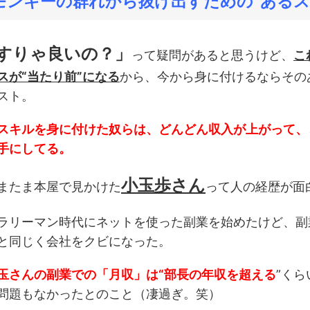
能モンキーの群れから抜け出すための“あるス
すりゃ良いの？」
って疑問があると思うけど、
こ
スが“当たり前”になる
から、今から身に付けるならその
スト。
スキルを身に付けた奴らは、どんどん収入が上がって、
手にしてる。
小玉歩さん
またま本屋で見かけた
って人の経歴が面
ラリーマン時代にネットを使った副業を始めたけど、副
と同じく会社をクビになった。
玉さんの副業での「月収」は“部長の年収を超える
”く
問題もなかったとのこと（凄過ぎ。笑）