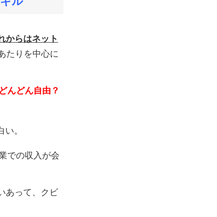
キル”
れからはネット
あたりを中心に
どんどん自由？
白い。
業での収入が会
らいあって、クビ