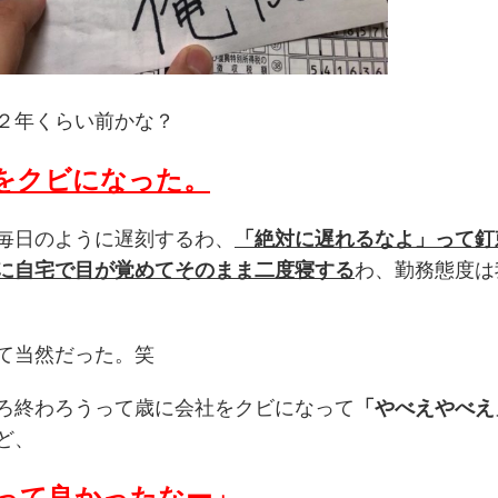
２年くらい前かな？
をクビになった。
毎日のように遅刻するわ、
「絶対に遅れるなよ」って釘
に自宅で目が覚めてそのまま二度寝する
わ、勤務態度は
て当然だった。笑
ろ終わろうって歳に会社をクビになって
「やべえやべえ
ど、
って良かったなー」