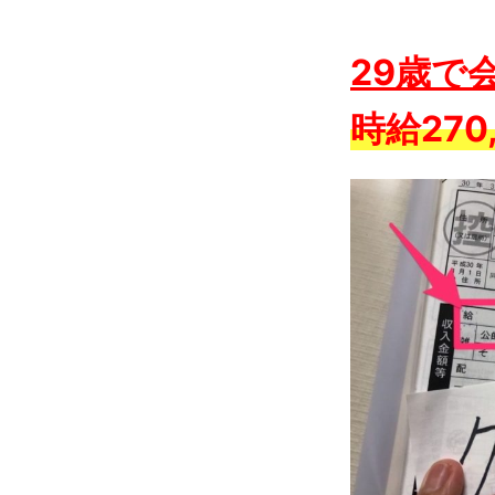
29歳で
時給270